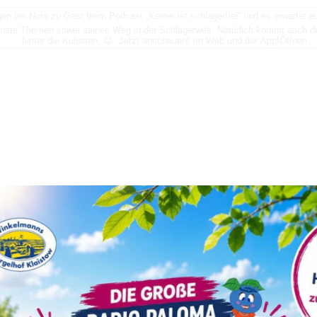
n bei Nora zu Gast beim Podcast „Keiner ist schlagerfrei“ und es erwartet
nste Themen sowie seinen Weg in der Schlagerwelt. Natürlich kommt auch der
hinter die Kulissen. 😊 Jetzt anschauen! Im Web und der App!
Öffnen