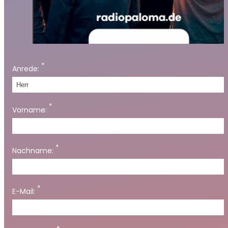
*
Anrede:
*
Vorname:
*
Nachname:
*
E-Mail: