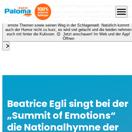
🎙️✨ Neue Folge „Keiner ist schlagerfrei“!
Diese Woche ist Norman Langen
menu
bei Nora zu Gast beim Podcast „Keiner ist schlagerfrei“ und es erwartet
euch ein richtig schönes Gespräch! Gemeinsam sprechen die beiden über
Normans musikalische Anfänge, seine Zeit bei DSDS, persönliche und
ernste Themen sowie seinen Weg in der Schlagerwelt. Natürlich kommt
auch der Humor nicht zu kurz, es wird viel gelacht und die beiden nehmen
euch mit hinter die Kulissen. 😊 Jetzt anschauen! Im Web und der App!
Öffnen
close
Beatrice Egli singt bei der
„Summit of Emotions“
die Nationalhymne der