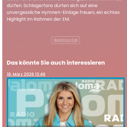
dürfen. Schlagerfans dürfen sich auf eine
unvergessliche Hymnen-Einlage freuen, ein echtes
Highlight im Rahmen der EM.
Beatrice Egli
Das könnte Sie auch interessieren
18
. März 2026 13:46