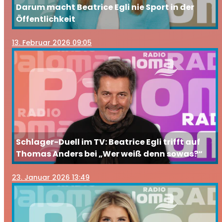
Darum macht Beatrice Egli nie Sport in der
Öffentlichkeit
13
. Februar 2026 09:05
Schlager-Duell im TV: Beatrice Egli trifft auf
Thomas Anders bei „Wer weiß denn sowas?“
23
. Januar 2026 13:49