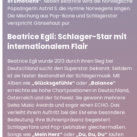
of Emotions“
. Neben Beatrice wird die norwegische
Popsängerin Astrid S. die Hymne Norwegens singen.
Die Mischung aus Pop-Ikone und Schlagerstar
verspricht Gänsehaut pur.
Beatrice Egli: Schlager-Star mit
internationalem Flair
Beatrice Egli wurde 2013 durch ihren Sieg bei
Deutschland sucht den Superstar bekannt. Seitdem
ist sie fester Bestandteil der Schlagermusik. Mit
Alben wie
„Glücksgefühle“
oder
„Balance“
erreichte sie hohe Chartpositionen in Deutschland,
Österreich und der Schweiz. Sie gewann mehrere
Swiss Music Awards und sogar einen ECHO. Das
verleiht ihrem Auftritt bei der EM eine besondere
Bedeutung. Ihre Bühnenpräsenz begeistert
Schlagerfans und Pop-Liebhaber gleichermaßen.
Songs wie
„Mein Herz“
oder
„Du, Du, Du“
laufen