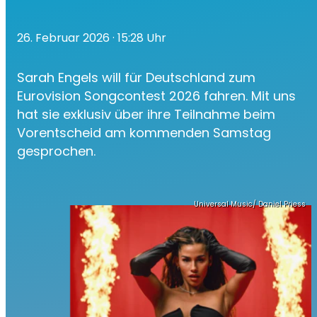
26. Februar 2026
· 15:28 Uhr
Sarah Engels will für Deutschland zum
Eurovision Songcontest 2026 fahren. Mit uns
hat sie exklusiv über ihre Teilnahme beim
Vorentscheid am kommenden Samstag
gesprochen.
Universal Music/ Daniel Priess