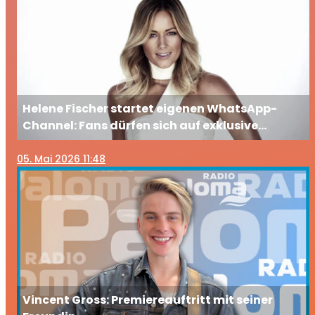
Helene Fischer startet eigenen WhatsApp-
Channel: Fans dürfen sich auf exklusive
Einblicke freuen
05
. Mai 2026 11:48
Vincent Gross: Premiereauftritt mit seiner