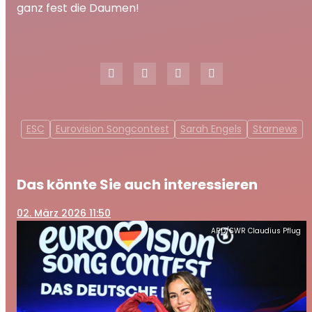
ganz fest die Daumen!
ESC
Eurovision Songcontest
Sarah Engels
Starnews
Das könnte Sie auch interessieren
02
. März 2026 11:50
ARD/SWR Claudius Pflug