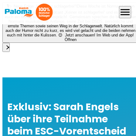
🎙️✨ Neue Folge „Keiner ist schlagerfrei“!
Diese Woche ist Norman Langen
menu
bei Nora zu Gast beim Podcast „Keiner ist schlagerfrei“ und es erwartet
euch ein richtig schönes Gespräch! Gemeinsam sprechen die beiden über
Normans musikalische Anfänge, seine Zeit bei DSDS, persönliche und
ernste Themen sowie seinen Weg in der Schlagerwelt. Natürlich kommt
auch der Humor nicht zu kurz, es wird viel gelacht und die beiden nehmen
euch mit hinter die Kulissen. 😊 Jetzt anschauen! Im Web und der App!
Öffnen
close
Exklusiv: Sarah Engels
über ihre Teilnahme
beim ESC-Vorentscheid