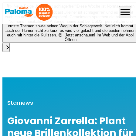
🎙️✨ Neue Folge „Keiner ist schlagerfrei“!
Diese Woche ist Norman Langen
menu
bei Nora zu Gast beim Podcast „Keiner ist schlagerfrei“ und es erwartet
euch ein richtig schönes Gespräch! Gemeinsam sprechen die beiden über
Normans musikalische Anfänge, seine Zeit bei DSDS, persönliche und
ernste Themen sowie seinen Weg in der Schlagerwelt. Natürlich kommt
auch der Humor nicht zu kurz, es wird viel gelacht und die beiden nehmen
euch mit hinter die Kulissen. 😊 Jetzt anschauen! Im Web und der App!
Öffnen
close
Starnews
Giovanni Zarrella: Plant
neue Brillenkollektion für