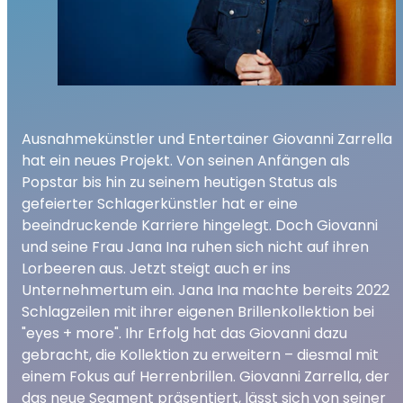
Ausnahmekünstler und Entertainer Giovanni Zarrella
hat ein neues Projekt. Von seinen Anfängen als
Popstar bis hin zu seinem heutigen Status als
gefeierter Schlagerkünstler hat er eine
beeindruckende Karriere hingelegt. Doch Giovanni
und seine Frau Jana Ina ruhen sich nicht auf ihren
Lorbeeren aus. Jetzt steigt auch er ins
Unternehmertum ein. Jana Ina machte bereits 2022
Schlagzeilen mit ihrer eigenen Brillenkollektion bei
"eyes + more". Ihr Erfolg hat das Giovanni dazu
gebracht, die Kollektion zu erweitern – diesmal mit
einem Fokus auf Herrenbrillen. Giovanni Zarrella, der
das neue Segment präsentiert, lässt sich von seiner