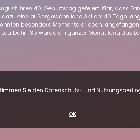
August ihren 40. Geburtstag gefeiert. Klar, dass F
es dazu eine außergewöhnliche Aktion: 40 Tage lang
ns konnten besondere Momente erleben, angefangen 
en Laufbahn. So wurde ein ganzer Monat lang das L
 stimmen Sie den Datenschutz- und Nutzungsbedin
OK