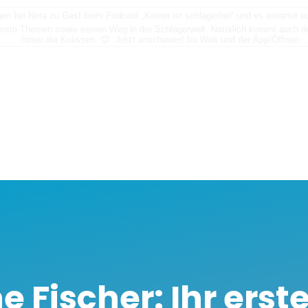
n bei Nora zu Gast beim Podcast „Keiner ist schlagerfrei“ und es erwartet
nste Themen sowie seinen Weg in der Schlagerwelt. Natürlich kommt auch der
hinter die Kulissen. 😊 Jetzt anschauen! Im Web und der App!
Öffnen
e Fischer: Ihr erst