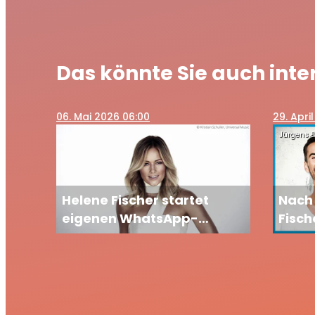
Das könnte Sie auch inte
06
. Mai 2026 06:00
29
. Apri
Jürgens &
Helene Fischer startet
Nach 
eigenen WhatsApp-
Fisch
Channel: Fans dürfen sich
Talks
auf exklusive Einblicke
Silbe
freuen