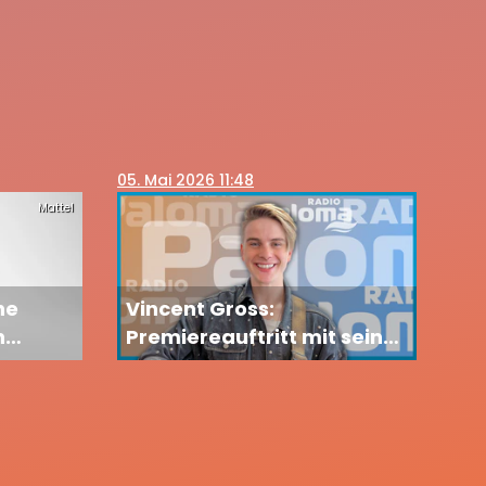
05
. Mai 2026 11:48
Mattel
ne
Vincent Gross:
n
Premiereauftritt mit seiner
ne
Freundin