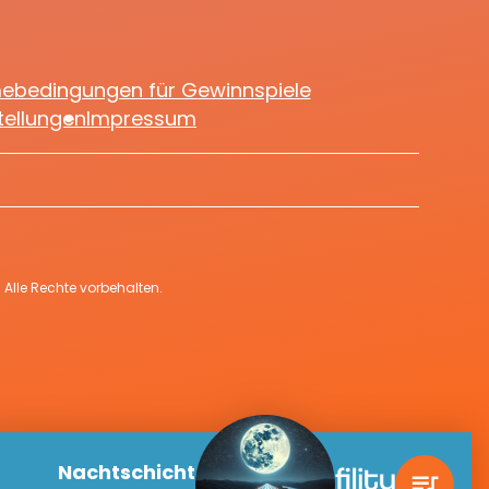
mebedingungen für Gewinnspiele
tellungen
Impressum
Alle Rechte vorbehalten.
Nachtschicht
queue_music