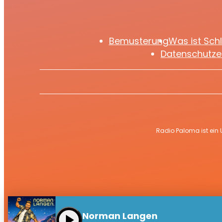
Bemusterung
Was ist Sch
Datenschutze
Radio Paloma ist ein
Norman Langen
play_arrow