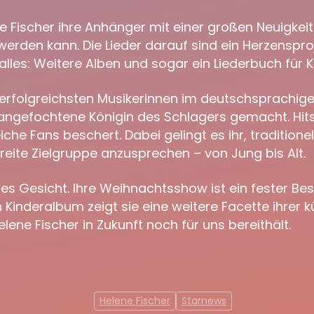
Fischer ihre Anhänger mit einer großen Neuigkeit.
werden kann. Die Lieder darauf sind ein Herzensproj
les: Weitere Alben und sogar ein Liederbuch für Ki
n erfolgreichsten Musikerinnen im deutschsprachig
nangefochtene Königin des Schlagers gemacht. Hit
iche Fans beschert. Dabei gelingt es ihr, traditio
eite Zielgruppe anzusprechen – von Jung bis Alt.
es Gesicht. Ihre Weihnachtsshow ist ein fester B
 Kinderalbum zeigt sie eine weitere Facette ihrer k
ne Fischer in Zukunft noch für uns bereithält.
Helene Fischer
Starnews