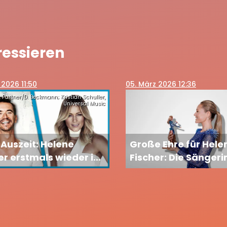
ressieren
l 2026 11:50
05
. März 2026 12:36
 Partner/D. Beckmann; Kristian Schuller,
Universal Music
Auszeit: Helene
Große Ehre für Hele
er erstmals wieder in
Fischer: Die Sängeri
how mit Florian
bekommt ihre eige
reisen
Barbie