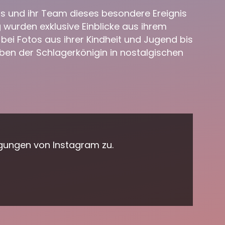
ans und ihr Team dieses besondere Ereignis
 wurden exklusive Einblicke aus ihrem
bei Fotos aus ihrer Kindheit und Jugend bis
eben der Schlagerkönigin in nostalgischen
gungen von Instagram zu.