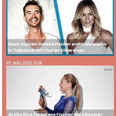
Nach Auszeit: Helene Fischer erstmals wieder
in Talkshow mit Florian Silbereisen
05
. März 2026 12:36
Mattel
Große Ehre für Helene Fischer: Die Sängerin