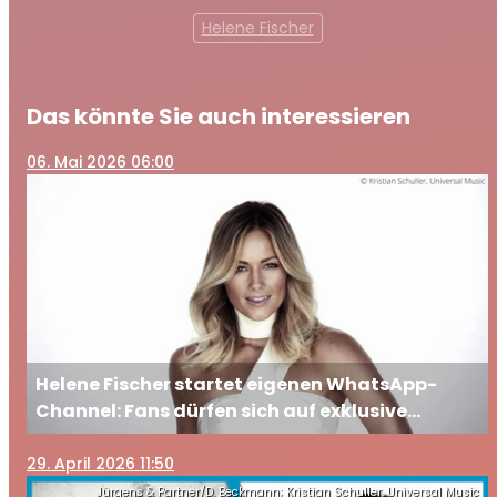
Helene Fischer
Das könnte Sie auch interessieren
06
. Mai 2026 06:00
Helene Fischer startet eigenen WhatsApp-
Channel: Fans dürfen sich auf exklusive
Einblicke freuen
29
. April 2026 11:50
Jürgens & Partner/D. Beckmann; Kristian Schuller, Universal Music