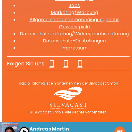
Jobs
Marketing/Werbung
Allgemeine Teilnahmebedingungen für
Gewinnspiele
Datenschutzerklärung/Widerspruchserklärung
Datenschutz-Einstellungen
Impressum
Folgen Sie uns
Radio Paloma ist ein Unternehmen der Silvacast GmbH
© Silvacast GmbH. Alle Rechte vorbehalten.
Andreas Martin
play_arrow
queue_music