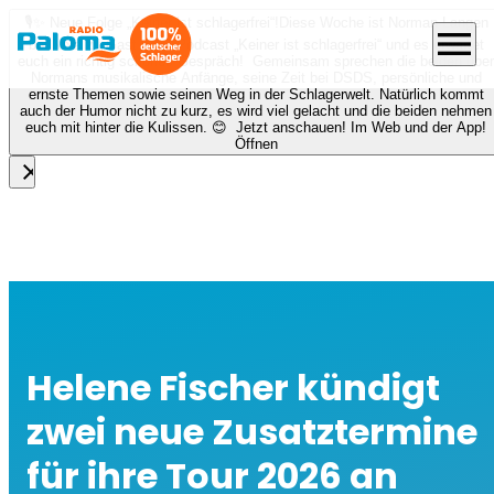
🎙️✨ Neue Folge „Keiner ist schlagerfrei“!
Diese Woche ist Norman Langen
menu
bei Nora zu Gast beim Podcast „Keiner ist schlagerfrei“ und es erwartet
euch ein richtig schönes Gespräch! Gemeinsam sprechen die beiden über
Normans musikalische Anfänge, seine Zeit bei DSDS, persönliche und
ernste Themen sowie seinen Weg in der Schlagerwelt. Natürlich kommt
auch der Humor nicht zu kurz, es wird viel gelacht und die beiden nehmen
euch mit hinter die Kulissen. 😊 Jetzt anschauen! Im Web und der App!
Öffnen
close
Helene Fischer kündigt
zwei neue Zusatztermine
für ihre Tour 2026 an