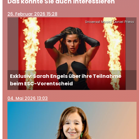
Das könnte Sie auch interessieren
26
. Februar 2026 15:28
Universal Music/ Daniel Priess
Exklusiv: Sarah Engels über ihre Teilnahme
beim ESC-Vorentscheid
04
. Mai 2026 13:03