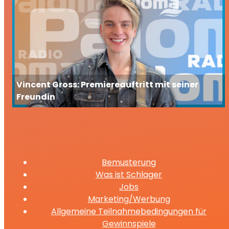
Vincent Gross: Premiereauftritt mit seiner
Freundin
Bemusterung
Was ist Schlager
Jobs
Marketing/Werbung
Allgemeine Teilnahmebedingungen für
Gewinnspiele