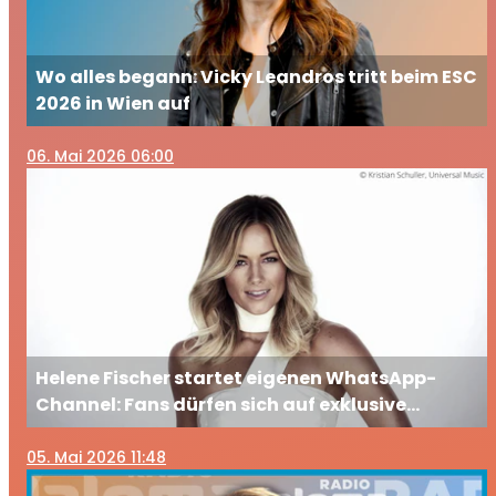
Wo alles begann: Vicky Leandros tritt beim ESC
2026 in Wien auf
06
. Mai 2026 06:00
Helene Fischer startet eigenen WhatsApp-
Channel: Fans dürfen sich auf exklusive
Einblicke freuen
05
. Mai 2026 11:48