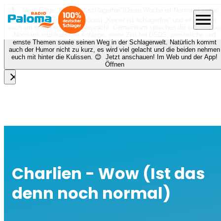
🎙️✨ Neue Folge „Keiner ist schlagerfrei“!
Diese Woche ist Norman Langen
menu
bei Nora zu Gast beim Podcast „Keiner ist schlagerfrei“ und es erwartet
euch ein richtig schönes Gespräch! Gemeinsam sprechen die beiden über
Normans musikalische Anfänge, seine Zeit bei DSDS, persönliche und
ernste Themen sowie seinen Weg in der Schlagerwelt. Natürlich kommt
auch der Humor nicht zu kurz, es wird viel gelacht und die beiden nehmen
euch mit hinter die Kulissen. 😊 Jetzt anschauen! Im Web und der App!
Öffnen
close
Charlien - Wow (Ist das
denn noch normal)