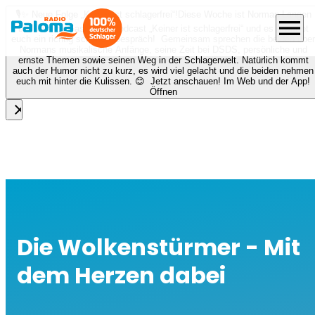
🎙️✨ Neue Folge „Keiner ist schlagerfrei“!
Diese Woche ist Norman Langen
menu
bei Nora zu Gast beim Podcast „Keiner ist schlagerfrei“ und es erwartet
euch ein richtig schönes Gespräch! Gemeinsam sprechen die beiden über
Normans musikalische Anfänge, seine Zeit bei DSDS, persönliche und
ernste Themen sowie seinen Weg in der Schlagerwelt. Natürlich kommt
auch der Humor nicht zu kurz, es wird viel gelacht und die beiden nehmen
euch mit hinter die Kulissen. 😊 Jetzt anschauen! Im Web und der App!
Öffnen
close
Die Wolkenstürmer - Mit
dem Herzen dabei