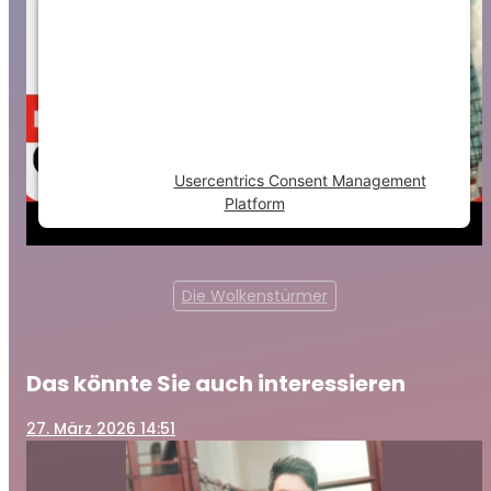
This content is not permitted to load due to
trackers that are not disclosed to the
visitor. The website owner needs to setup
the site with their CMP to add this content
to the list of technologies used.
Powered by
Usercentrics Consent Management
Platform
Die Wolkenstürmer
Das könnte Sie auch interessieren
27
. März 2026 14:51