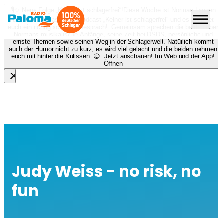
🎙️✨ Neue Folge „Keiner ist schlagerfrei“!
Diese Woche ist Norman Langen
menu
bei Nora zu Gast beim Podcast „Keiner ist schlagerfrei“ und es erwartet
euch ein richtig schönes Gespräch! Gemeinsam sprechen die beiden über
Normans musikalische Anfänge, seine Zeit bei DSDS, persönliche und
ernste Themen sowie seinen Weg in der Schlagerwelt. Natürlich kommt
auch der Humor nicht zu kurz, es wird viel gelacht und die beiden nehmen
euch mit hinter die Kulissen. 😊 Jetzt anschauen! Im Web und der App!
Öffnen
close
Judy Weiss - no risk, no
fun