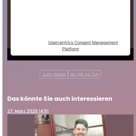
This content is not permitted to load due to
trackers that are not disclosed to the
visitor. The website owner needs to setup
the site with their CMP to add this content
to the list of technologies used.
Powered by
Usercentrics Consent Management
Platform
Judy Weiss
No risk no fun
Das könnte Sie auch interessieren
27
. März 2026 14:51