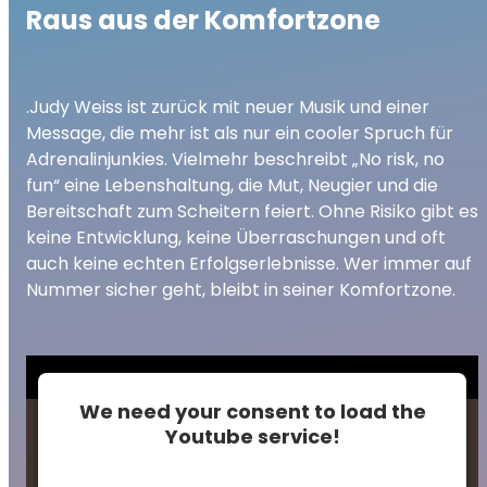
Raus aus der Komfortzone
.Judy Weiss ist zurück mit neuer Musik und einer
Message, die mehr ist als nur ein cooler Spruch für
Adrenalinjunkies. Vielmehr beschreibt „No risk, no
fun“ eine Lebenshaltung, die Mut, Neugier und die
Bereitschaft zum Scheitern feiert. Ohne Risiko gibt es
keine Entwicklung, keine Überraschungen und oft
auch keine echten Erfolgserlebnisse. Wer immer auf
Nummer sicher geht, bleibt in seiner Komfortzone.
We need your consent to load the
Youtube service!