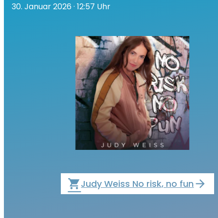
30. Januar 2026
· 12:57 Uhr
local_grocery_store
Judy Weiss No risk, no fun