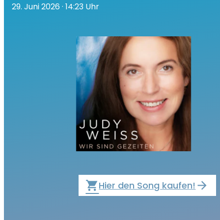
29. Juni 2026
· 14:23 Uhr
local_grocery_store
Hier den Song kaufen!