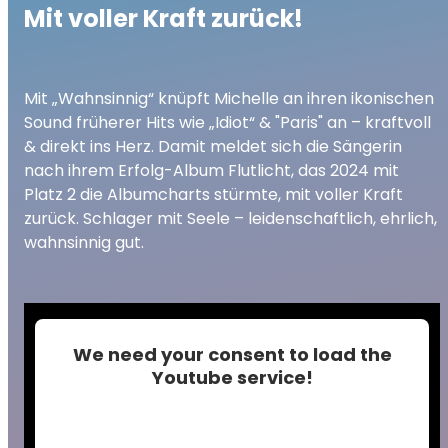
Mit voller Kraft zurück!
Mit „Wahnsinnig“ knüpft Michelle an ihren ikonischen
Sound früherer Hits wie „Idiot“ & "Paris" an – kraftvoll
& direkt ins Herz. Damit meldet sich die Sängerin
nach ihrem Erfolg-Album Flutlicht, das 2024 mit
Platz 2 die Albumcharts stürmte, mit voller Kraft
zurück. Schlager mit Seele – leidenschaftlich, ehrlich,
wahnsinnig gut.
We need your consent to load the
Youtube service!
This content is not permitted to load due to