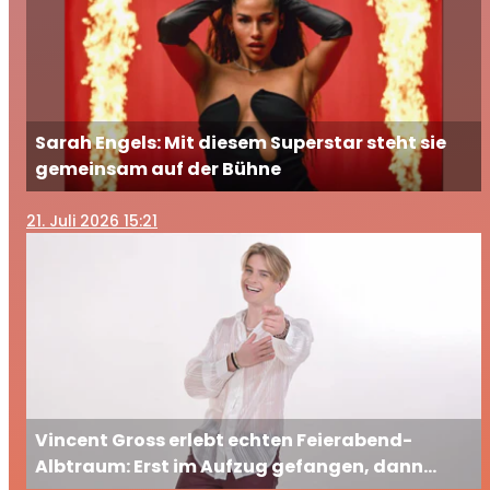
Sarah Engels: Mit diesem Superstar steht sie
gemeinsam auf der Bühne
21
. Juli 2026 15:21
Vincent Gross erlebt echten Feierabend-
Albtraum: Erst im Aufzug gefangen, dann