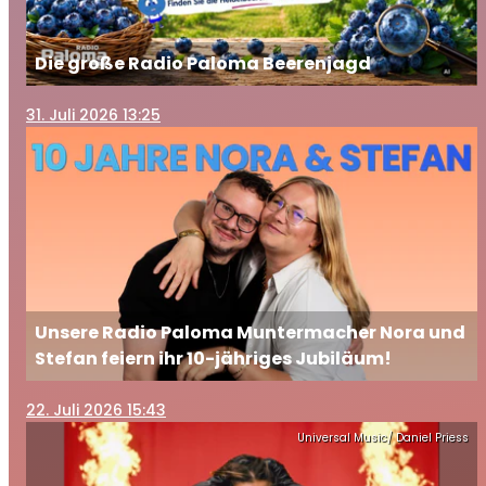
Die große Radio Paloma Beerenjagd
31
. Juli 2026 13:25
Unsere Radio Paloma Muntermacher Nora und
Stefan feiern ihr 10-jähriges Jubiläum!
22
. Juli 2026 15:43
Universal Music/ Daniel Priess