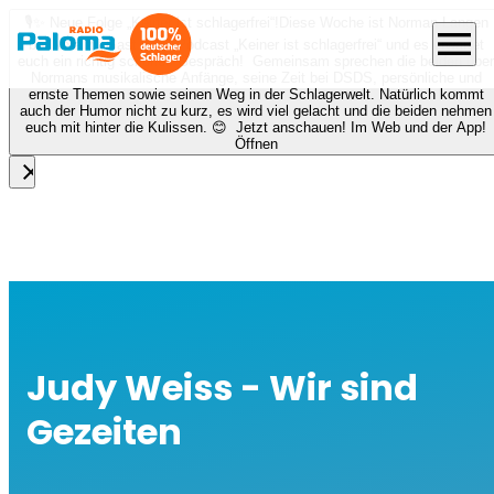
🎙️✨ Neue Folge „Keiner ist schlagerfrei“!
Diese Woche ist Norman Langen
menu
bei Nora zu Gast beim Podcast „Keiner ist schlagerfrei“ und es erwartet
euch ein richtig schönes Gespräch! Gemeinsam sprechen die beiden über
Normans musikalische Anfänge, seine Zeit bei DSDS, persönliche und
ernste Themen sowie seinen Weg in der Schlagerwelt. Natürlich kommt
auch der Humor nicht zu kurz, es wird viel gelacht und die beiden nehmen
euch mit hinter die Kulissen. 😊 Jetzt anschauen! Im Web und der App!
Öffnen
close
Judy Weiss - Wir sind
Gezeiten