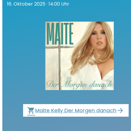
16. Oktober 2025
· 14:00 Uhr
local_grocery_store
Maite Kelly Der Morgen danach