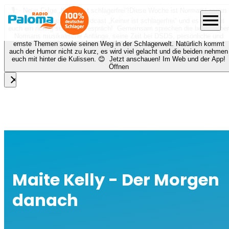
🎙️✨ Neue Folge „Keiner ist schlagerfrei“!
Diese Woche ist Norman Langen
menu
bei Nora zu Gast beim Podcast „Keiner ist schlagerfrei“ und es erwartet
euch ein richtig schönes Gespräch! Gemeinsam sprechen die beiden über
Normans musikalische Anfänge, seine Zeit bei DSDS, persönliche und
ernste Themen sowie seinen Weg in der Schlagerwelt. Natürlich kommt
auch der Humor nicht zu kurz, es wird viel gelacht und die beiden nehmen
euch mit hinter die Kulissen. 😊 Jetzt anschauen! Im Web und der App!
Öffnen
close
Maite Kelly - Der Morgen
danach