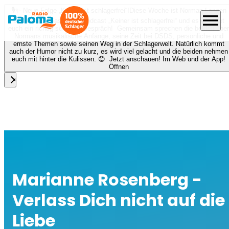
🎙️✨ Neue Folge „Keiner ist schlagerfrei“!
Diese Woche ist Norman Langen
menu
bei Nora zu Gast beim Podcast „Keiner ist schlagerfrei“ und es erwartet
euch ein richtig schönes Gespräch! Gemeinsam sprechen die beiden über
Normans musikalische Anfänge, seine Zeit bei DSDS, persönliche und
ernste Themen sowie seinen Weg in der Schlagerwelt. Natürlich kommt
auch der Humor nicht zu kurz, es wird viel gelacht und die beiden nehmen
euch mit hinter die Kulissen. 😊 Jetzt anschauen! Im Web und der App!
Öffnen
close
Marianne Rosenberg -
Verlass Dich nicht auf die
Liebe