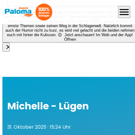
🎙️✨ Neue Folge „Keiner ist schlagerfrei“!
Diese Woche ist Norman Langen
menu
bei Nora zu Gast beim Podcast „Keiner ist schlagerfrei“ und es erwartet
euch ein richtig schönes Gespräch! Gemeinsam sprechen die beiden über
Normans musikalische Anfänge, seine Zeit bei DSDS, persönliche und
ernste Themen sowie seinen Weg in der Schlagerwelt. Natürlich kommt
auch der Humor nicht zu kurz, es wird viel gelacht und die beiden nehmen
euch mit hinter die Kulissen. 😊 Jetzt anschauen! Im Web und der App!
Öffnen
close
Michelle - Lügen
31. Oktober 2025
· 15:24 Uhr