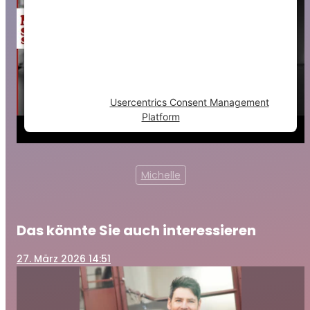
This content is not permitted to load due to
trackers that are not disclosed to the
visitor. The website owner needs to setup
the site with their CMP to add this content
to the list of technologies used.
Powered by
Usercentrics Consent Management
Platform
Michelle
Das könnte Sie auch interessieren
27
. März 2026 14:51