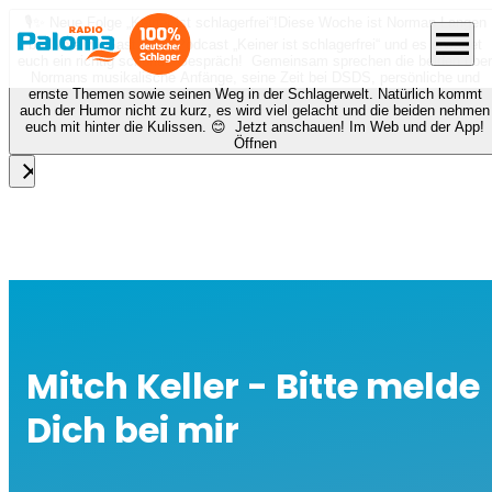
🎙️✨ Neue Folge „Keiner ist schlagerfrei“!
Diese Woche ist Norman Langen
menu
bei Nora zu Gast beim Podcast „Keiner ist schlagerfrei“ und es erwartet
euch ein richtig schönes Gespräch! Gemeinsam sprechen die beiden über
Normans musikalische Anfänge, seine Zeit bei DSDS, persönliche und
ernste Themen sowie seinen Weg in der Schlagerwelt. Natürlich kommt
auch der Humor nicht zu kurz, es wird viel gelacht und die beiden nehmen
euch mit hinter die Kulissen. 😊 Jetzt anschauen! Im Web und der App!
Öffnen
close
Mitch Keller - Bitte melde
Dich bei mir