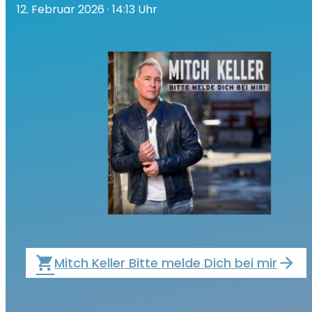
12. Februar 2026
· 14:13 Uhr
local_grocery_store
Mitch Keller Bitte melde Dich bei mir