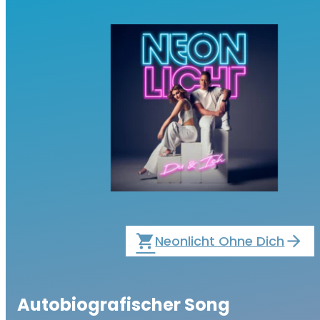
local_grocery_store
Neonlicht Ohne Dich
Autobiografischer Song