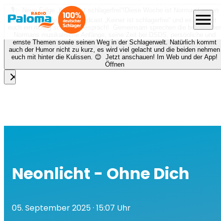
🎙️✨ Neue Folge „Keiner ist schlagerfrei“!
Diese Woche ist Norman Langen
menu
bei Nora zu Gast beim Podcast „Keiner ist schlagerfrei“ und es erwartet
euch ein richtig schönes Gespräch! Gemeinsam sprechen die beiden über
Normans musikalische Anfänge, seine Zeit bei DSDS, persönliche und
ernste Themen sowie seinen Weg in der Schlagerwelt. Natürlich kommt
auch der Humor nicht zu kurz, es wird viel gelacht und die beiden nehmen
euch mit hinter die Kulissen. 😊 Jetzt anschauen! Im Web und der App!
Öffnen
close
Neonlicht - Ohne Dich
05. September 2025
· 15:07 Uhr