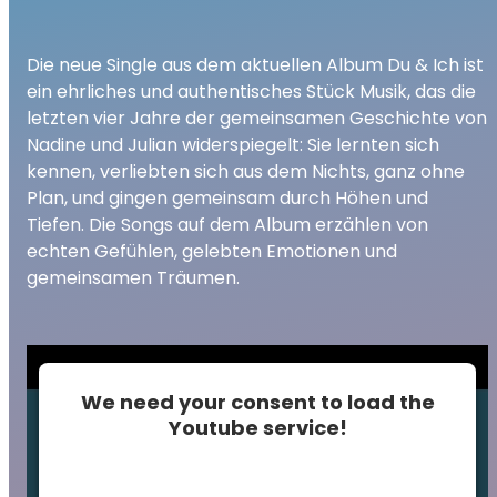
Die neue Single aus dem aktuellen Album Du & Ich ist
ein ehrliches und authentisches Stück Musik, das die
letzten vier Jahre der gemeinsamen Geschichte von
Nadine und Julian widerspiegelt: Sie lernten sich
kennen, verliebten sich aus dem Nichts, ganz ohne
Plan, und gingen gemeinsam durch Höhen und
Tiefen. Die Songs auf dem Album erzählen von
echten Gefühlen, gelebten Emotionen und
gemeinsamen Träumen.
We need your consent to load the
Youtube service!
This content is not permitted to load due to