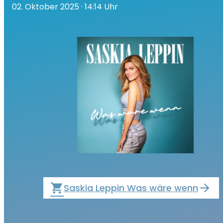
02. Oktober 2025
· 14:14 Uhr
local_grocery_store
Saskia Leppin Was wäre wenn