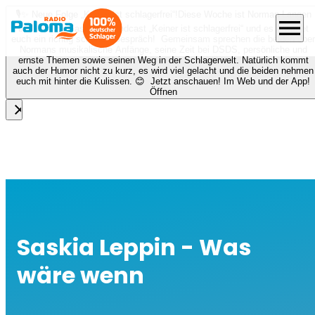
🎙️✨ Neue Folge „Keiner ist schlagerfrei“!
Diese Woche ist Norman Langen
menu
bei Nora zu Gast beim Podcast „Keiner ist schlagerfrei“ und es erwartet
euch ein richtig schönes Gespräch! Gemeinsam sprechen die beiden über
Normans musikalische Anfänge, seine Zeit bei DSDS, persönliche und
ernste Themen sowie seinen Weg in der Schlagerwelt. Natürlich kommt
auch der Humor nicht zu kurz, es wird viel gelacht und die beiden nehmen
euch mit hinter die Kulissen. 😊 Jetzt anschauen! Im Web und der App!
Öffnen
close
Saskia Leppin - Was
wäre wenn