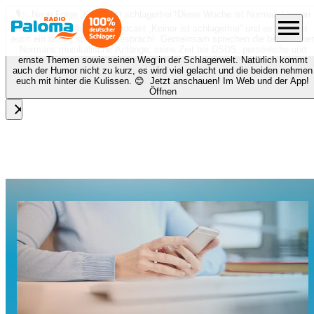
🎙️✨ Neue Folge „Keiner ist schlagerfrei“!
Diese Woche ist Norman Langen
menu
bei Nora zu Gast beim Podcast „Keiner ist schlagerfrei“ und es erwartet
euch ein richtig schönes Gespräch! Gemeinsam sprechen die beiden über
Normans musikalische Anfänge, seine Zeit bei DSDS, persönliche und
ernste Themen sowie seinen Weg in der Schlagerwelt. Natürlich kommt
auch der Humor nicht zu kurz, es wird viel gelacht und die beiden nehmen
euch mit hinter die Kulissen. 😊 Jetzt anschauen! Im Web und der App!
Öffnen
close