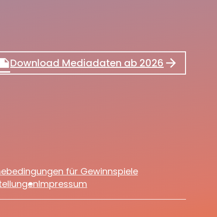
ote
Download Mediadaten ab 2026
mebedingungen für Gewinnspiele
tellungen
Impressum