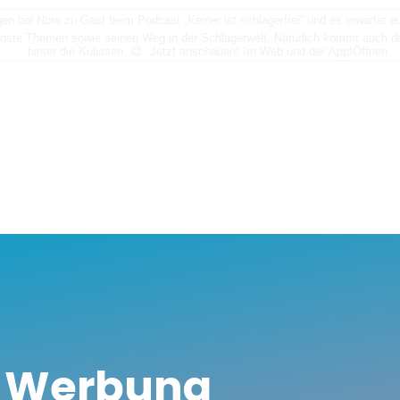
n bei Nora zu Gast beim Podcast „Keiner ist schlagerfrei“ und es erwartet
nste Themen sowie seinen Weg in der Schlagerwelt. Natürlich kommt auch der
hinter die Kulissen. 😊 Jetzt anschauen! Im Web und der App!
Öffnen
d Werbung