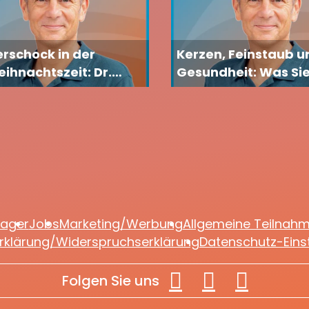
rschock in der
Kerzen, Feinstaub u
ihnachtszeit: Dr.
Gesundheit: Was Sie
en Lekutat erklärt,
Adventszeit wissen 
m Körper passiert und
ie gegensteuern
lager
Jobs
Marketing/Werbung
Allgemeine Teilnah
rklärung/Widerspruchserklärung
Datenschutz-Eins
Folgen Sie uns