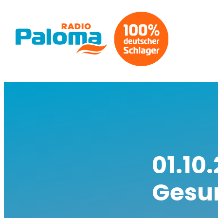
01.10
Gesu