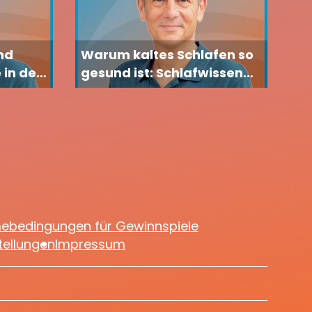
nd
Warum kaltes Schlafen so
 in der
gesund ist: Schlafwissen
sollten
von Dr. med. Carsten
Lekutat
mebedingungen für Gewinnspiele
tellungen
Impressum