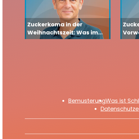
Zuckerkoma in der
Zucke
Weihnachtszeit: Was im
Vorwe
Körper passiert und was
Carst
wirklich hilft
was i
wie S
Bemusterung
Was ist Sch
Datenschutze