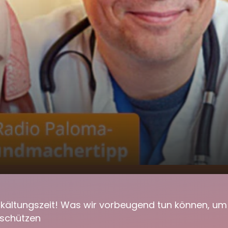
019 Der Radio Paloma
00:00
02:42
macher
 Erkältungszeit! Was wir vorbeugend tun können, um
 schützen