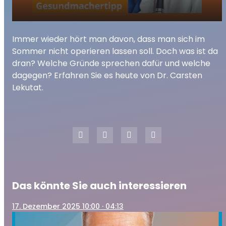
07.08.2018 Der Radio Paloma
Immer wieder hört man davon, dass man sich im
play_arrow
Gesundmachertipp: Operationen im
Sommer nicht operieren lassen soll. Doch was ist da
Sommer
dran? Welche Gründe sprechen dafür und welche
00:00
02:27
dagegen? Erfahren Sie es heute von Dr. Carsten
Lekutat.
Das könnte Sie auch interessieren
17
. Dezember 2025 10:00
· 04:13