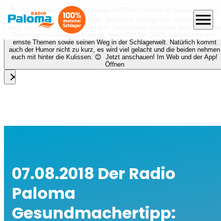
🎙️✨ Neue Folge „Keiner ist schlagerfrei“!
Diese Woche ist Norman Langen
menu
bei Nora zu Gast beim Podcast „Keiner ist schlagerfrei“ und es erwartet
euch ein richtig schönes Gespräch! Gemeinsam sprechen die beiden über
Normans musikalische Anfänge, seine Zeit bei DSDS, persönliche und
ernste Themen sowie seinen Weg in der Schlagerwelt. Natürlich kommt
auch der Humor nicht zu kurz, es wird viel gelacht und die beiden nehmen
euch mit hinter die Kulissen. 😊 Jetzt anschauen! Im Web und der App!
Öffnen
close
07.08.2018 Der Radio
Paloma
Gesundmachertipp: