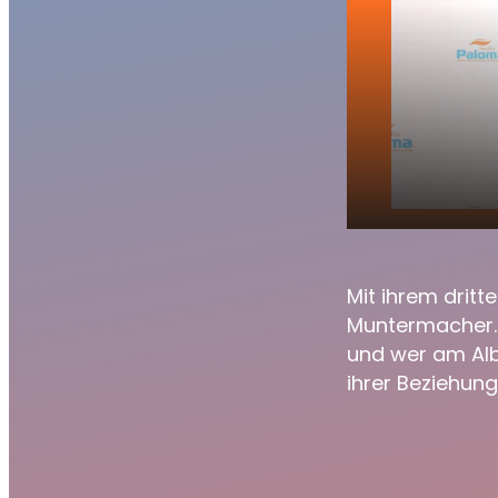
14.08.2
play_arrow
Munter
Mit ihrem drit
Muntermacher. 
und wer am Alb
ihrer Beziehung