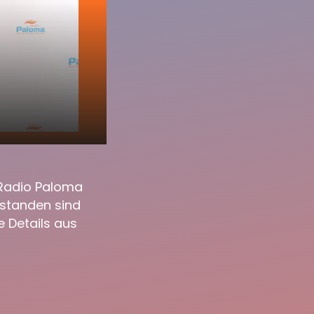
10:51
 Radio Paloma
tstanden sind
 Details aus