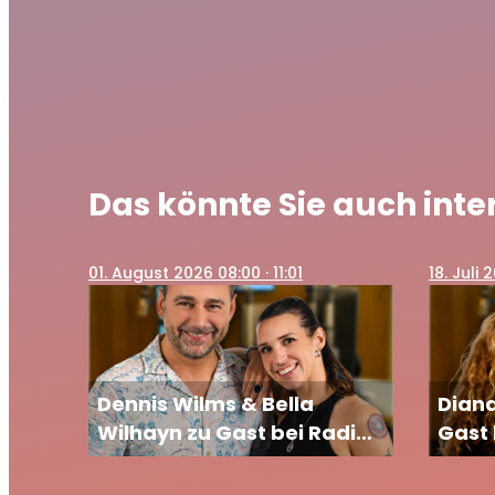
Das könnte Sie auch inte
01
. August 2026 08:00
· 11:01
18
. Juli
Dennis Wilms & Bella
Diana
Wilhayn zu Gast bei Radio
Gast 
Paloma