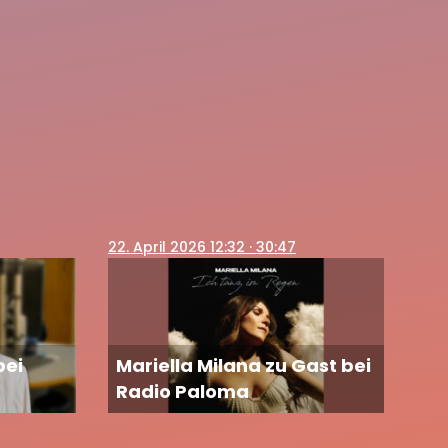
22
. April 2026 12:32
· 30:47
bei
Mariella Milana zu Gast bei
Radio Paloma