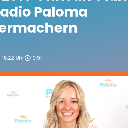
Radio Paloma
ermachern
· 16:22 Uhr
10:51
play_circle_outline