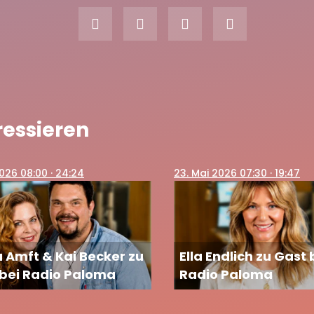
ressieren
 2026 08:00
· 24:24
23
. Mai 2026 07:30
· 19:47
 Amft & Kai Becker zu
Ella Endlich zu Gast 
bei Radio Paloma
Radio Paloma