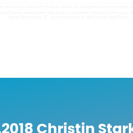
n bei Nora zu Gast beim Podcast „Keiner ist schlagerfrei“ und es erwartet
nste Themen sowie seinen Weg in der Schlagerwelt. Natürlich kommt auch der
hinter die Kulissen. 😊 Jetzt anschauen! Im Web und der App!
Öffnen
.2018 Christin Star