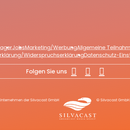
lager
Jobs
Marketing/Werbung
Allgemeine Teilnah
rklärung/Widerspruchserklärung
Datenschutz-Eins
Folgen Sie uns
 Unternehmen der Silvacast GmbH
© Silvacast GmbH. 