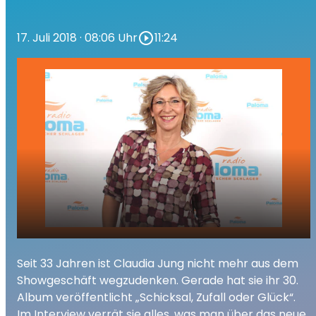
17. Juli 2018
· 08:06 Uhr
play_circle_outline
11:24
16.07.2018 Claudia Jung bei den Radio
play_arrow
Seit 33 Jahren ist Claudia Jung nicht mehr aus dem
Paloma Muntermachern
Showgeschäft wegzudenken. Gerade hat sie ihr 30.
00:00
11:24
Album veröffentlicht „Schicksal, Zufall oder Glück“.
Im Interview verrät sie alles, was man über das neue