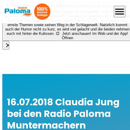
🎙️✨ Neue Folge „Keiner ist schlagerfrei“!
Diese Woche ist Norman Langen
menu
bei Nora zu Gast beim Podcast „Keiner ist schlagerfrei“ und es erwartet
euch ein richtig schönes Gespräch! Gemeinsam sprechen die beiden über
Normans musikalische Anfänge, seine Zeit bei DSDS, persönliche und
ernste Themen sowie seinen Weg in der Schlagerwelt. Natürlich kommt
auch der Humor nicht zu kurz, es wird viel gelacht und die beiden nehmen
euch mit hinter die Kulissen. 😊 Jetzt anschauen! Im Web und der App!
Öffnen
close
16.07.2018 Claudia Jung
bei den Radio Paloma
Muntermachern