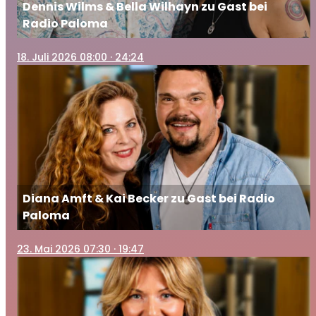
Dennis Wilms & Bella Wilhayn zu Gast bei
Radio Paloma
18
. Juli 2026 08:00
· 24:24
Diana Amft & Kai Becker zu Gast bei Radio
Paloma
23
. Mai 2026 07:30
· 19:47