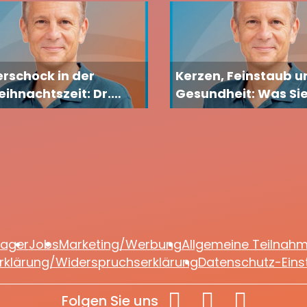
rschock in der
Kerzen, Feinstaub u
ihnachtszeit: Dr.
Gesundheit: Was Sie
en Lekutat erklärt,
Adventszeit wissen 
m Körper passiert und
ie gegensteuern
lager
Jobs
Marketing/Werbung
Allgemeine Teilnah
rklärung/Widerspruchserklärung
Datenschutz-Eins
Folgen Sie uns