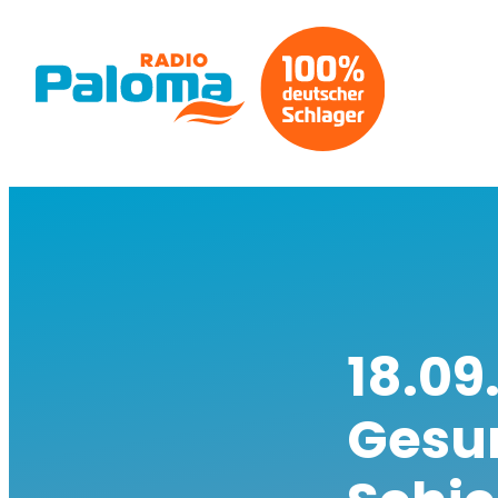
18.09
Gesu