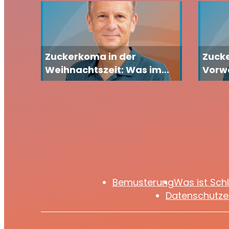
Zuckerkoma in der
Zucke
Weihnachtszeit: Was im
Vorwe
Körper passiert und was
Carst
wirklich hilft
was i
wie S
Bemusterung
Was ist Sch
Datenschutze