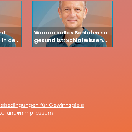
nd
Warum kaltes Schlafen so
 in der
gesund ist: Schlafwissen
sollten
von Dr. med. Carsten
Lekutat
mebedingungen für Gewinnspiele
tellungen
Impressum