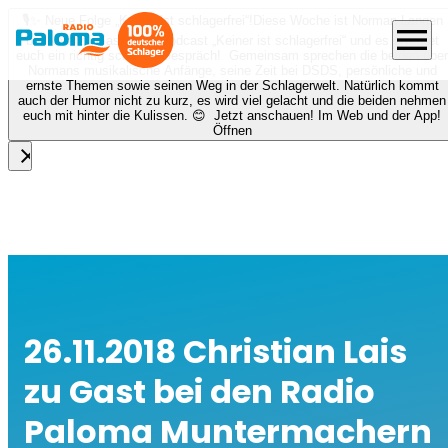
🎙️✨ Neue Folge „Keiner ist schlagerfrei“!
Diese Woche ist Norman Langen
menu
bei Nora zu Gast beim Podcast „Keiner ist schlagerfrei“ und es erwartet
euch ein richtig schönes Gespräch! Gemeinsam sprechen die beiden über
Normans musikalische Anfänge, seine Zeit bei DSDS, persönliche und
ernste Themen sowie seinen Weg in der Schlagerwelt. Natürlich kommt
auch der Humor nicht zu kurz, es wird viel gelacht und die beiden nehmen
euch mit hinter die Kulissen. 😊 Jetzt anschauen! Im Web und der App!
Öffnen
close
26.11.2018 Christian Lais
zu Gast bei den Radio
Paloma Muntermachern