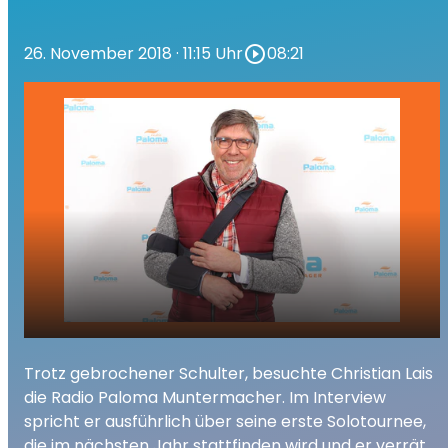
26. November 2018
· 11:15 Uhr
play_circle_outline
08:21
26.11.2018 Christian Lais zu Gast bei den
play_arrow
Trotz gebrochener Schulter, besuchte Christian Lais
Radio Paloma Muntermachern
die Radio Paloma Muntermacher. Im Interview
00:00
08:21
spricht er ausführlich über seine erste Solotournee,
die im nächsten Jahr stattfinden wird und er verrät