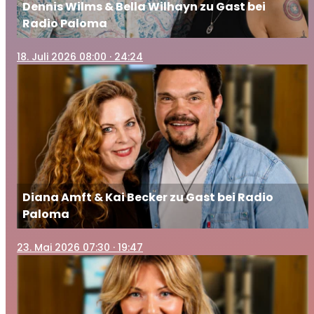
Dennis Wilms & Bella Wilhayn zu Gast bei
Radio Paloma
18
. Juli 2026 08:00
· 24:24
Diana Amft & Kai Becker zu Gast bei Radio
Paloma
23
. Mai 2026 07:30
· 19:47