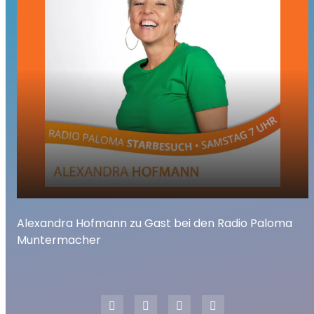
Alexandra Hofmann zu Gast bei den
play_arrow
Alexandra Hofmann zu Gast bei den Radio Paloma
Radio Paloma Muntermacher
Muntermacher
00:00
23:33