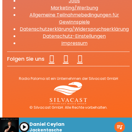
Jobs
Marketing/Werbung
Allgemeine Teilnahmebedingungen für
Gewinnspiele
Datenschutzerklärung/Widerspruchserklärung
Datenschutz-Einstellungen
Impressum
Folgen Sie uns
Radio Paloma ist ein Unternehmen der Silvacast GmbH
© Silvacast GmbH. Alle Rechte vorbehalten.
Daniel Ceylan
play_arrow
queue_music
Jackentasche