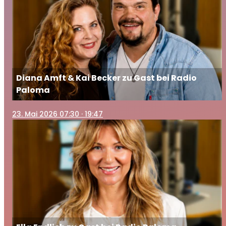
Diana Amft & Kai Becker zu Gast bei Radio
Paloma
23
. Mai 2026 07:30
· 19:47