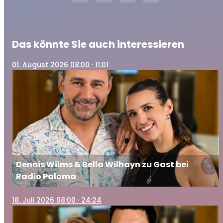
Das könnte Sie auch interessieren
01
. August 2026 08:00
· 11:01
Dennis Wilms & Bella Wilhayn zu Gast bei
Radio Paloma
18
. Juli 2026 08:00
· 24:24