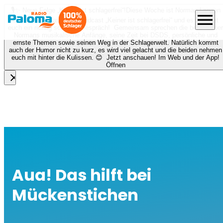
🎙️✨ Neue Folge „Keiner ist schlagerfrei“!
Diese Woche ist Norman Langen
menu
bei Nora zu Gast beim Podcast „Keiner ist schlagerfrei“ und es erwartet
euch ein richtig schönes Gespräch! Gemeinsam sprechen die beiden über
Normans musikalische Anfänge, seine Zeit bei DSDS, persönliche und
ernste Themen sowie seinen Weg in der Schlagerwelt. Natürlich kommt
auch der Humor nicht zu kurz, es wird viel gelacht und die beiden nehmen
euch mit hinter die Kulissen. 😊 Jetzt anschauen! Im Web und der App!
Öffnen
close
Aua! Das hilft bei
Mückenstichen