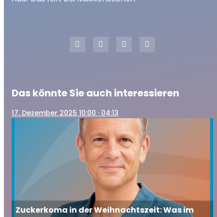
play_arrow
Aua! Das hilft bei Mückenstichen
00:00
02:21
Das könnte Sie auch interessieren
17
. Dezember 2025 10:00
· 04:13
Zuckerkoma in der Weihnachtszeit: Was im