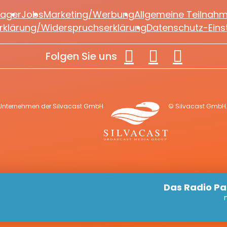
lager
Jobs
Marketing/Werbung
Allgemeine Teilnah
rklärung/Widerspruchserklärung
Datenschutz-Eins
Folgen Sie uns
 Unternehmen der Silvacast GmbH
© Silvacast GmbH. 
Das Radio P