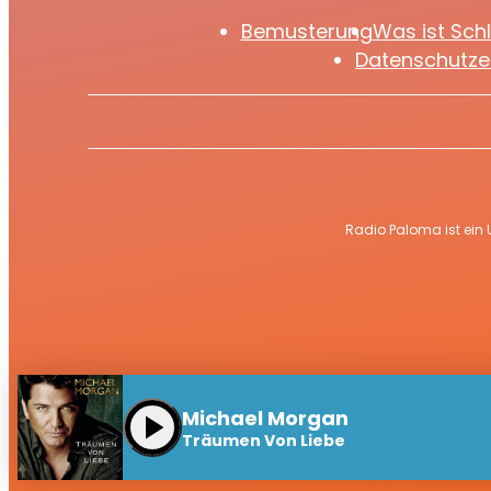
Bemusterung
Was ist Sch
Datenschutze
Radio Paloma ist ein
Michael Morgan
play_arrow
Träumen Von Liebe