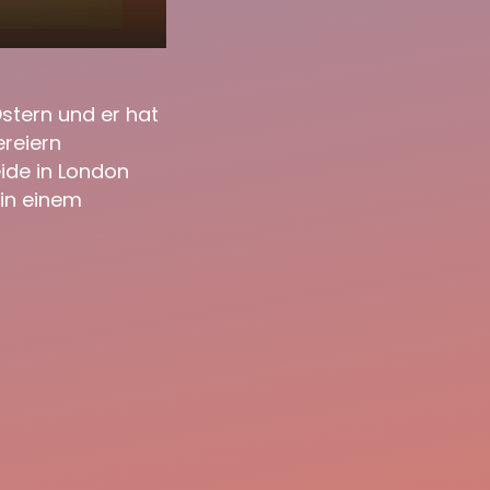
23:37
stern und er hat
ereiern
ide in London
in einem