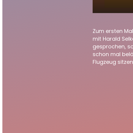
Axel Fi
play_arrow
Schlage
Zum ersten Mal
mit Harald Selk
gesprochen, so
schon mal belä
Flugzeug sitzen