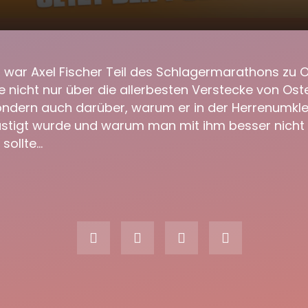
scher beim Radio Paloma
00:00
rmarathon 2021
 war Axel Fischer Teil des Schlagermarathons zu O
e nicht nur über die allerbesten Verstecke von Ost
ndern auch darüber, warum er in der Herrenumkle
stigt wurde und warum man mit ihm besser nicht 
 sollte…