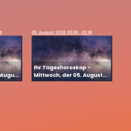
14
05
. August 2026 00:00
· 02:18
-
Ihr Tageshoroskop -
 August
Mittwoch, der 05. August
2026