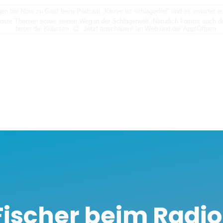
n bei Nora zu Gast beim Podcast „Keiner ist schlagerfrei“ und es erwartet
nste Themen sowie seinen Weg in der Schlagerwelt. Natürlich kommt auch der
hinter die Kulissen. 😊 Jetzt anschauen! Im Web und der App!
Öffnen
Fischer beim Radio