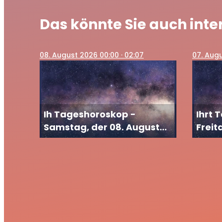
Das könnte Sie auch inte
08
. August 2026 00:00
· 02:07
07
. Aug
Ih Tageshoroskop -
Ihrt 
Samstag, der 08. August
Freit
2026
2026