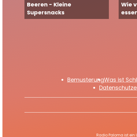
Beeren - Kleine
Wie vi
Supersnacks
esse
Bemusterung
Was ist Sch
Datenschutze
Radio Paloma ist ein