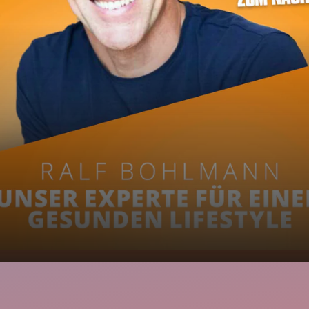
offe
00:00
03:19