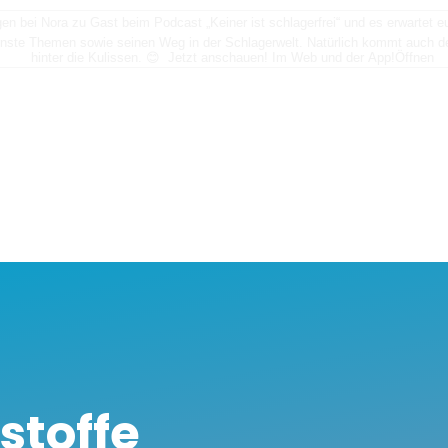
n bei Nora zu Gast beim Podcast „Keiner ist schlagerfrei“ und es erwartet
nste Themen sowie seinen Weg in der Schlagerwelt. Natürlich kommt auch der
hinter die Kulissen. 😊 Jetzt anschauen! Im Web und der App!
Öffnen
rstoffe