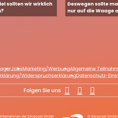
el sollten wir wirklich
Deswegen sollte ma
n?
nur auf die Waage 
lager
Jobs
Marketing/Werbung
Allgemeine Teilnah
rklärung/Widerspruchserklärung
Datenschutz-Eins
Folgen Sie uns
 Unternehmen der Silvacast GmbH
© Silvacast GmbH. 