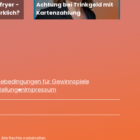
fryer -
Achtung bei Trinkgeld mit
rklich?
Kartenzahlung
mebedingungen für Gewinnspiele
tellungen
Impressum
Alle Rechte vorbehalten.