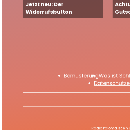
Jetzt neu: Der
Achtu
Widerrufsbutton
Guts
Bemusterung
Was ist Sch
Datenschutze
Radio Paloma ist ein