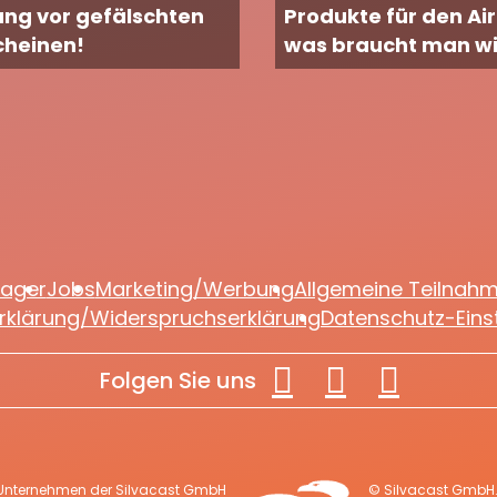
ng vor gefälschten
Produkte für den Air
cheinen!
was braucht man wi
lager
Jobs
Marketing/Werbung
Allgemeine Teilnah
rklärung/Widerspruchserklärung
Datenschutz-Eins
Folgen Sie uns
 Unternehmen der Silvacast GmbH
© Silvacast GmbH. 