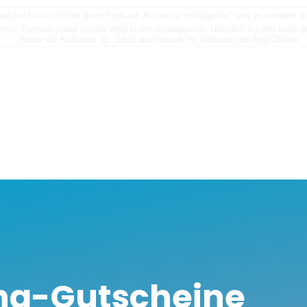
n bei Nora zu Gast beim Podcast „Keiner ist schlagerfrei“ und es erwartet
nste Themen sowie seinen Weg in der Schlagerwelt. Natürlich kommt auch der
hinter die Kulissen. 😊 Jetzt anschauen! Im Web und der App!
Öffnen
na-Gutscheine