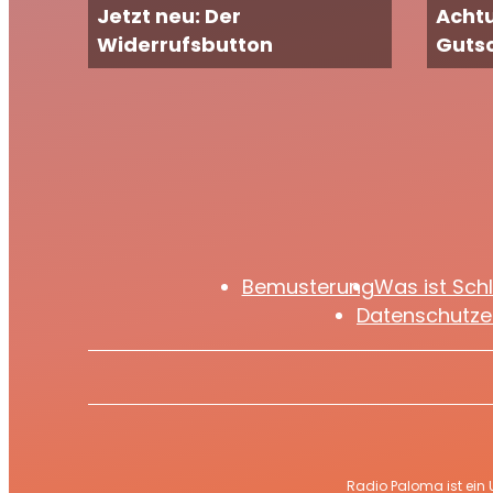
Jetzt neu: Der
Achtu
Widerrufsbutton
Guts
Bemusterung
Was ist Sch
Datenschutze
Radio Paloma ist ein