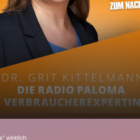
n "Detox"
00:00
02:46
“ wirklich