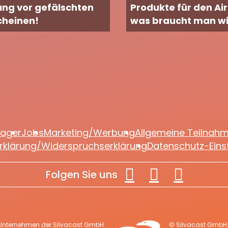
ng vor gefälschten
Produkte für den Air
cheinen!
was braucht man wi
lager
Jobs
Marketing/Werbung
Allgemeine Teilnah
rklärung/Widerspruchserklärung
Datenschutz-Eins
Folgen Sie uns
 Unternehmen der Silvacast GmbH
© Silvacast GmbH. 