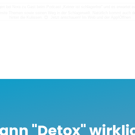
n bei Nora zu Gast beim Podcast „Keiner ist schlagerfrei“ und es erwartet
nste Themen sowie seinen Weg in der Schlagerwelt. Natürlich kommt auch der
hinter die Kulissen. 😊 Jetzt anschauen! Im Web und der App!
Öffnen
ann "Detox" wirkli