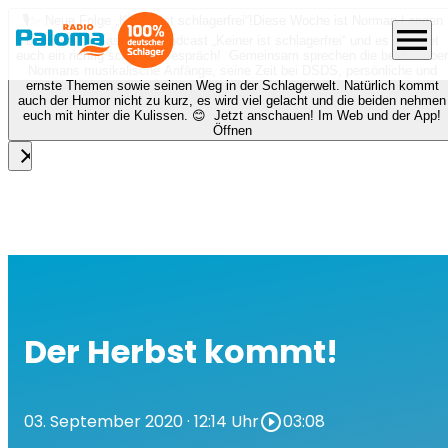
🎙️✨ Neue Folge „Keiner ist schlagerfrei“!
Diese Woche ist Norman Langen
menu
bei Nora zu Gast beim Podcast „Keiner ist schlagerfrei“ und es erwartet
euch ein richtig schönes Gespräch! Gemeinsam sprechen die beiden über
Normans musikalische Anfänge, seine Zeit bei DSDS, persönliche und
ernste Themen sowie seinen Weg in der Schlagerwelt. Natürlich kommt
auch der Humor nicht zu kurz, es wird viel gelacht und die beiden nehmen
euch mit hinter die Kulissen. 😊 Jetzt anschauen! Im Web und der App!
Öffnen
close
Der Herbst kommt!
03. September 2020
· 12:14 Uhr
play_circle_outline
03:08