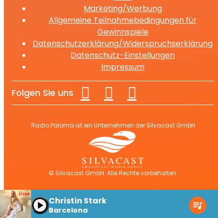
Marketing/Werbung
Allgemeine Teilnahmebedingungen für
Gewinnspiele
Datenschutzerklärung/Widerspruchserklärung
Datenschutz-Einstellungen
Impressum
Folgen Sie uns
Radio Paloma ist ein Unternehmen der Silvacast GmbH
© Silvacast GmbH. Alle Rechte vorbehalten.
Christin Stark
play_arrow
queue_music
Barcelona