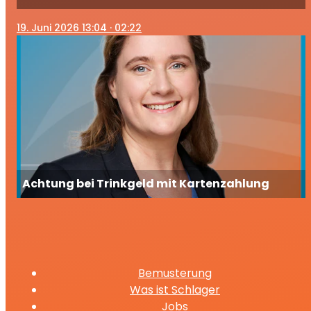
19
. Juni 2026 13:04
· 02:22
Achtung bei Trinkgeld mit Kartenzahlung
Bemusterung
Was ist Schlager
Jobs