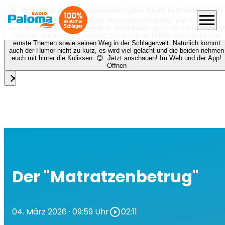
🎙️✨ Neue Folge „Keiner ist schlagerfrei“!
Diese Woche ist Norman Langen
menu
bei Nora zu Gast beim Podcast „Keiner ist schlagerfrei“ und es erwartet
euch ein richtig schönes Gespräch! Gemeinsam sprechen die beiden über
Normans musikalische Anfänge, seine Zeit bei DSDS, persönliche und
ernste Themen sowie seinen Weg in der Schlagerwelt. Natürlich kommt
auch der Humor nicht zu kurz, es wird viel gelacht und die beiden nehmen
euch mit hinter die Kulissen. 😊 Jetzt anschauen! Im Web und der App!
Öffnen
close
Der "Matratzenbetrug"
04. März 2026
· 09:59 Uhr
play_circle_outline
02:11