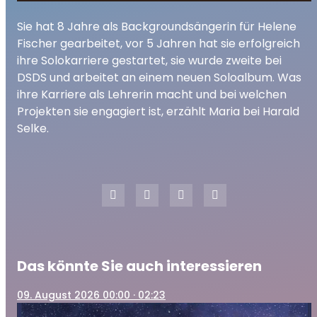
Der Radio Paloma Schlager-Marathon
play_arrow
Sie hat 8 Jahre als Backgroundsängerin für Helene
2019 mit Maria Voskania
Fischer gearbeitet, vor 5 Jahren hat sie erfolgreich
00:00
34:55
ihre Solokarriere gestartet, sie wurde zweite bei
DSDS und arbeitet an einem neuen Soloalbum. Was
ihre Karriere als Lehrerin macht und bei welchen
Projekten sie engagiert ist, erzählt Maria bei Harald
Selke.
Das könnte Sie auch interessieren
09
. August 2026 00:00
· 02:23