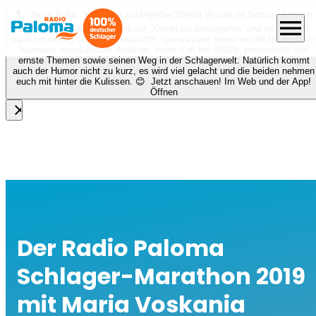
🎙️✨ Neue Folge „Keiner ist schlagerfrei“!
Diese Woche ist Norman Langen
menu
bei Nora zu Gast beim Podcast „Keiner ist schlagerfrei“ und es erwartet
euch ein richtig schönes Gespräch! Gemeinsam sprechen die beiden über
Normans musikalische Anfänge, seine Zeit bei DSDS, persönliche und
ernste Themen sowie seinen Weg in der Schlagerwelt. Natürlich kommt
auch der Humor nicht zu kurz, es wird viel gelacht und die beiden nehmen
euch mit hinter die Kulissen. 😊 Jetzt anschauen! Im Web und der App!
Öffnen
close
Der Radio Paloma
Schlager-Marathon 2019
mit Maria Voskania