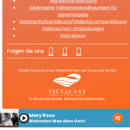
Marketing/Werbung
Allgemeine Teilnahmebedingungen für
Gewinnspiele
Datenschutzerklärung/Widerspruchserklärung
Datenschutz-Einstellungen
Impressum
Folgen Sie uns
Radio Paloma ist ein Unternehmen der Silvacast GmbH
© Silvacast GmbH. Alle Rechte vorbehalten.
Mary Roos
play_arrow
queue_music
Wahnsinn Was Alles Geht