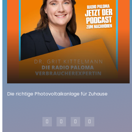
Die richtige Photovoltaikanlage für
play_arrow
Die richtige Photovoltaikanlage für Zuhause
Zuhause
00:00
02:28