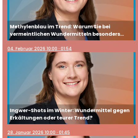
Methylenblau im Trend: Warum Sie bei
vermeintlichen Wundermitteln besonders
vorsichtig sein sollten
04
. Februar 2026 10:00
· 01:54
Ingwer-Shots im Winter: Wundermittel gegen
Erkältungen oder teurer Trend?
28
. Januar 2026 10:00
· 01:45