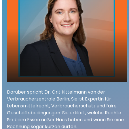
Fastfood muss nicht fast sein: Was Sie
Darüber spricht Dr. Grit Kittelmann von der
play_arrow
über Wartezeiten und Rechte im
Verbraucherzentrale Berlin. Sie ist Expertin für
Restaurant wissen sollten
Lebensmittelrecht, Verbraucherschutz und faire
00:00
02:08
Geschäftsbedingungen. Sie erklärt, welche Rechte
Sie beim Essen außer Haus haben und wann Sie eine
Rechnung sogar kürzen dürfen.