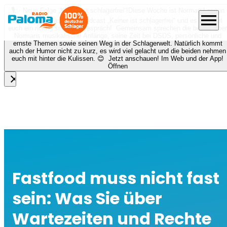
🎙️✨ Neue Folge „Keiner ist schlagerfrei“!
Diese Woche ist Norman Langen
menu
bei Nora zu Gast beim Podcast „Keiner ist schlagerfrei“ und es erwartet
euch ein richtig schönes Gespräch! Gemeinsam sprechen die beiden über
Normans musikalische Anfänge, seine Zeit bei DSDS, persönliche und
ernste Themen sowie seinen Weg in der Schlagerwelt. Natürlich kommt
auch der Humor nicht zu kurz, es wird viel gelacht und die beiden nehmen
euch mit hinter die Kulissen. 😊 Jetzt anschauen! Im Web und der App!
Öffnen
close
Fastfood muss nicht fast
sein: Was Sie über
Wartezeiten und Rechte