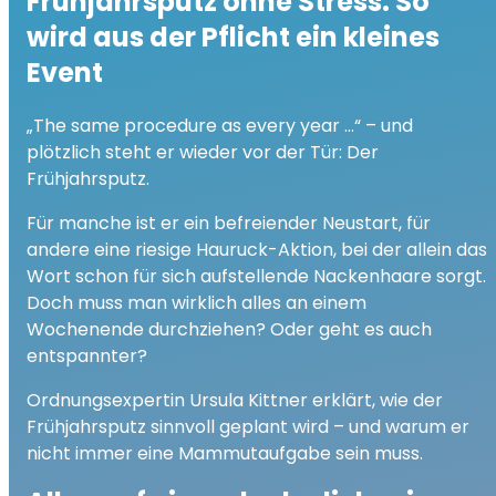
play_arrow
Frühjahrsputz ohne Stress: So
Frühjahrsputz ohne Stress
wird aus der Pflicht ein kleines
00:00
04:07
Event
„The same procedure as every year …“ – und
plötzlich steht er wieder vor der Tür: Der
Frühjahrsputz.
Für manche ist er ein befreiender Neustart, für
andere eine riesige Hauruck-Aktion, bei der allein das
Wort schon für sich aufstellende Nackenhaare sorgt.
Doch muss man wirklich alles an einem
Wochenende durchziehen? Oder geht es auch
entspannter?
Ordnungsexpertin
Ursula Kittner
erklärt, wie der
Frühjahrsputz sinnvoll geplant wird – und warum er
nicht immer eine Mammutaufgabe sein muss.