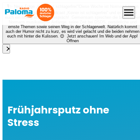
🎙️✨ Neue Folge „Keiner ist schlagerfrei“!
Diese Woche ist Norman Langen
menu
bei Nora zu Gast beim Podcast „Keiner ist schlagerfrei“ und es erwartet
euch ein richtig schönes Gespräch! Gemeinsam sprechen die beiden über
Normans musikalische Anfänge, seine Zeit bei DSDS, persönliche und
ernste Themen sowie seinen Weg in der Schlagerwelt. Natürlich kommt
auch der Humor nicht zu kurz, es wird viel gelacht und die beiden nehmen
euch mit hinter die Kulissen. 😊 Jetzt anschauen! Im Web und der App!
Öffnen
close
Frühjahrsputz ohne
Stress