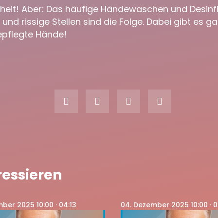
eit! Aber: Das häufige Händewaschen und Desinfi
 und rissige Stellen sind die Folge. Dabei gibt es g
epflegte Hände!
ressieren
mber 2025 10:00
· 04:13
04
. Dezember 2025 10:00
· 0