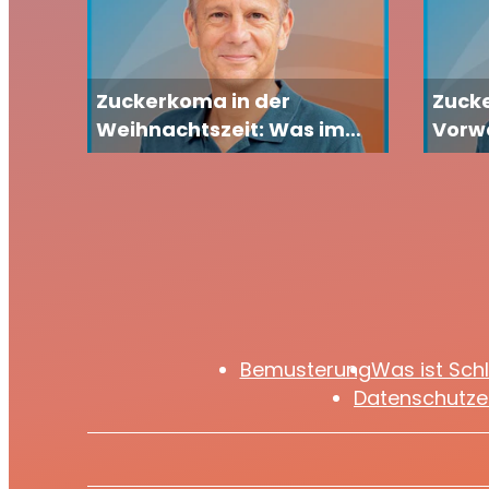
Zuckerkoma in der
Zucke
Weihnachtszeit: Was im
Vorwe
Körper passiert und was
Carst
wirklich hilft
was i
wie S
Bemusterung
Was ist Sch
Datenschutze