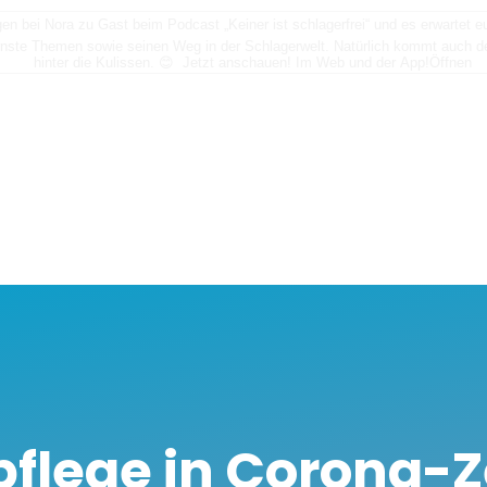
n bei Nora zu Gast beim Podcast „Keiner ist schlagerfrei“ und es erwartet
nste Themen sowie seinen Weg in der Schlagerwelt. Natürlich kommt auch der
hinter die Kulissen. 😊 Jetzt anschauen! Im Web und der App!
Öffnen
flege in Corona-Z