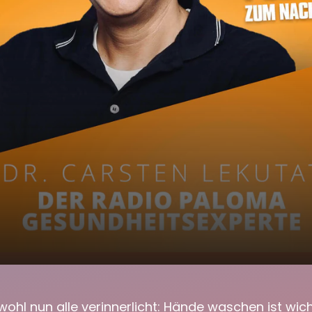
ege in Corona-
00:00
03:14
ohl nun alle verinnerlicht: Hände waschen ist wic