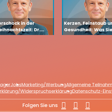
rschock in der
Kerzen, Feinstaub u
ihnachtszeit: Dr.
Gesundheit: Was Sie
en Lekutat erklärt,
Adventszeit wissen 
m Körper passiert und
ie gegensteuern
lager
Jobs
Marketing/Werbung
Allgemeine Teilnah
rklärung/Widerspruchserklärung
Datenschutz-Eins
Folgen Sie uns