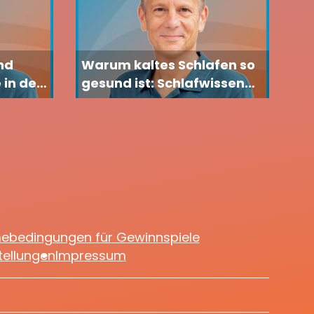
nd
Warum kaltes Schlafen so
 in der
gesund ist: Schlafwissen
sollten
von Dr. med. Carsten
Lekutat
mebedingungen für Gewinnspiele
tellungen
Impressum