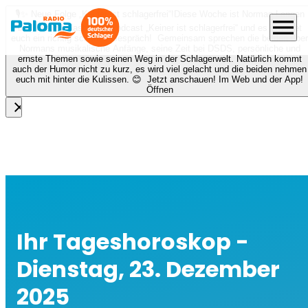
🎙️✨ Neue Folge „Keiner ist schlagerfrei“!
Diese Woche ist Norman Langen
menu
bei Nora zu Gast beim Podcast „Keiner ist schlagerfrei“ und es erwartet
euch ein richtig schönes Gespräch! Gemeinsam sprechen die beiden über
Normans musikalische Anfänge, seine Zeit bei DSDS, persönliche und
ernste Themen sowie seinen Weg in der Schlagerwelt. Natürlich kommt
auch der Humor nicht zu kurz, es wird viel gelacht und die beiden nehmen
euch mit hinter die Kulissen. 😊 Jetzt anschauen! Im Web und der App!
Öffnen
close
Ihr Tageshoroskop -
Dienstag, 23. Dezember
2025