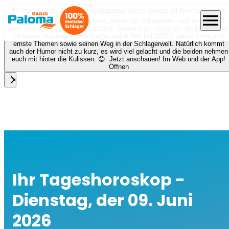
🎙️✨ Neue Folge „Keiner ist schlagerfrei“!
Diese Woche ist Norman Langen
menu
bei Nora zu Gast beim Podcast „Keiner ist schlagerfrei“ und es erwartet
euch ein richtig schönes Gespräch! Gemeinsam sprechen die beiden über
Normans musikalische Anfänge, seine Zeit bei DSDS, persönliche und
ernste Themen sowie seinen Weg in der Schlagerwelt. Natürlich kommt
auch der Humor nicht zu kurz, es wird viel gelacht und die beiden nehmen
euch mit hinter die Kulissen. 😊 Jetzt anschauen! Im Web und der App!
Öffnen
close
Ihr Tageshoroskop -
Dienstag, der 09. Juni
2026