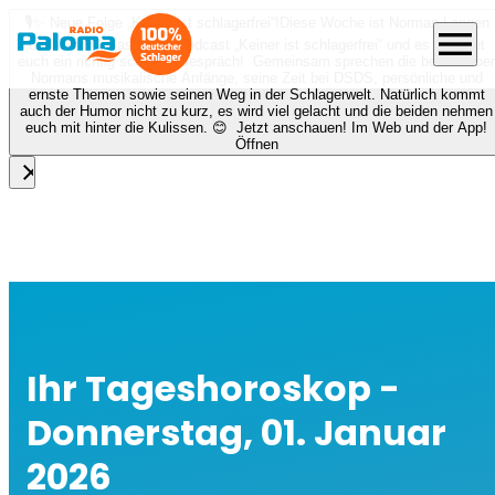
🎙️✨ Neue Folge „Keiner ist schlagerfrei“!
Diese Woche ist Norman Langen
menu
bei Nora zu Gast beim Podcast „Keiner ist schlagerfrei“ und es erwartet
euch ein richtig schönes Gespräch! Gemeinsam sprechen die beiden über
Normans musikalische Anfänge, seine Zeit bei DSDS, persönliche und
ernste Themen sowie seinen Weg in der Schlagerwelt. Natürlich kommt
auch der Humor nicht zu kurz, es wird viel gelacht und die beiden nehmen
euch mit hinter die Kulissen. 😊 Jetzt anschauen! Im Web und der App!
Öffnen
close
Ihr Tageshoroskop -
Donnerstag, 01. Januar
2026