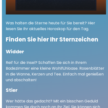
Ihr Tageshoroskop - Freitag, 13. Februar
play_arrow
Was halten die Sterne heute für Sie bereit? Hier
2026
lesen Sie Ihr aktuelles Horoskop für den Tag.
00:00
02:08
Finden Sie hier Ihr Sternzeichen
Widder
Reif für die Insel? Schaffen Sie sich in Ihrem
Badezimmer eine kleine Wohlfühloase. Rosenblätter
in die Wanne, Kerzen und Tee.
Einfach mal genießen
und abschalten!
Stier
Wer hätte das gedacht? Mit ein bisschen Geduld
kommen Sie doch noch an Ihr Ziel. Sie können sich