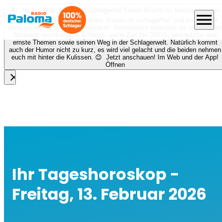
🎙️✨ Neue Folge „Keiner ist schlagerfrei“!
Diese Woche ist Norman Langen
menu
bei Nora zu Gast beim Podcast „Keiner ist schlagerfrei“ und es erwartet
euch ein richtig schönes Gespräch! Gemeinsam sprechen die beiden über
Normans musikalische Anfänge, seine Zeit bei DSDS, persönliche und
ernste Themen sowie seinen Weg in der Schlagerwelt. Natürlich kommt
auch der Humor nicht zu kurz, es wird viel gelacht und die beiden nehmen
euch mit hinter die Kulissen. 😊 Jetzt anschauen! Im Web und der App!
Öffnen
close
Ihr Tageshoroskop -
Freitag, 13. Februar 2026