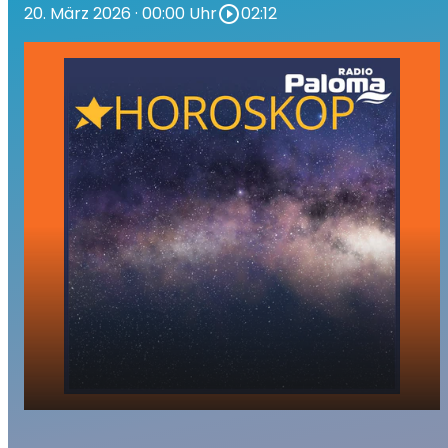
20. März 2026
· 00:00 Uhr
play_circle_outline
02:12
Ihr Tageshoroskop - Freitag, 20. März