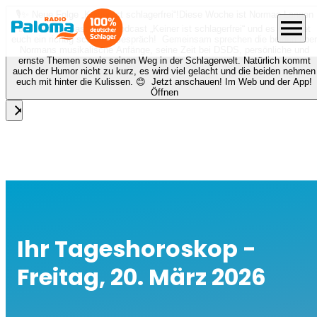
🎙️✨ Neue Folge „Keiner ist schlagerfrei“!
Diese Woche ist Norman Langen
menu
bei Nora zu Gast beim Podcast „Keiner ist schlagerfrei“ und es erwartet
euch ein richtig schönes Gespräch! Gemeinsam sprechen die beiden über
Normans musikalische Anfänge, seine Zeit bei DSDS, persönliche und
ernste Themen sowie seinen Weg in der Schlagerwelt. Natürlich kommt
auch der Humor nicht zu kurz, es wird viel gelacht und die beiden nehmen
euch mit hinter die Kulissen. 😊 Jetzt anschauen! Im Web und der App!
Öffnen
close
Ihr Tageshoroskop -
Freitag, 20. März 2026