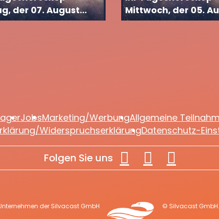
ag, der 07. August
Mittwoch, der 05. A
2026
lager
Jobs
Marketing/Werbung
Allgemeine Teilnah
rklärung/Widerspruchserklärung
Datenschutz-Eins
Folgen Sie uns
 Unternehmen der Silvacast GmbH
© Silvacast GmbH. 