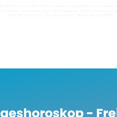
n bei Nora zu Gast beim Podcast „Keiner ist schlagerfrei“ und es erwartet
nste Themen sowie seinen Weg in der Schlagerwelt. Natürlich kommt auch der
hinter die Kulissen. 😊 Jetzt anschauen! Im Web und der App!
Öffnen
ageshoroskop - Fre