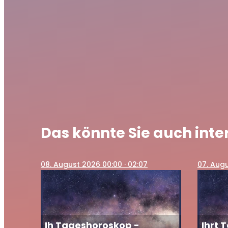
Ihr Tage
play_arrow
April 20
Das könnte Sie auch inte
08
. August 2026 00:00
· 02:07
07
. Aug
Ih Tageshoroskop -
Ihrt 