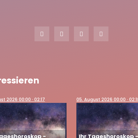
shoroskop - Freitag, der 24.
00:00
01:49
26
ressieren
ust 2026 00:00
· 02:17
05
. August 2026 00:00
· 02:1
Tageshoroskop -
Ihr Tageshoroskop 