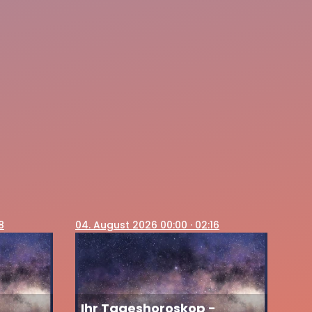
8
04
. August 2026 00:00
· 02:16
-
Ihr Tageshoroskop -