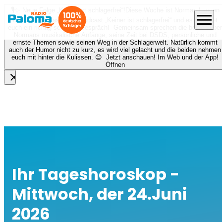
🎙️✨ Neue Folge „Keiner ist schlagerfrei“!
Diese Woche ist Norman Langen
menu
bei Nora zu Gast beim Podcast „Keiner ist schlagerfrei“ und es erwartet
euch ein richtig schönes Gespräch! Gemeinsam sprechen die beiden über
Normans musikalische Anfänge, seine Zeit bei DSDS, persönliche und
ernste Themen sowie seinen Weg in der Schlagerwelt. Natürlich kommt
auch der Humor nicht zu kurz, es wird viel gelacht und die beiden nehmen
euch mit hinter die Kulissen. 😊 Jetzt anschauen! Im Web und der App!
Öffnen
close
Ihr Tageshoroskop -
Mittwoch, der 24.Juni
2026