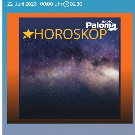
22. Juni 2026
· 00:00 Uhr
play_circle_outline
02:30
Ihr Tageshoroskop - Montag, der 22. Juni