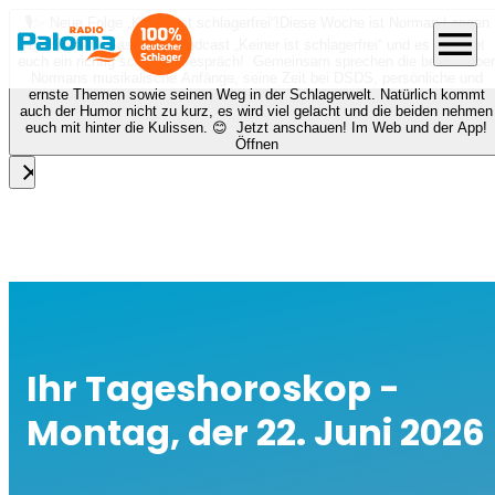
🎙️✨ Neue Folge „Keiner ist schlagerfrei“!
Diese Woche ist Norman Langen
menu
bei Nora zu Gast beim Podcast „Keiner ist schlagerfrei“ und es erwartet
euch ein richtig schönes Gespräch! Gemeinsam sprechen die beiden über
Normans musikalische Anfänge, seine Zeit bei DSDS, persönliche und
ernste Themen sowie seinen Weg in der Schlagerwelt. Natürlich kommt
auch der Humor nicht zu kurz, es wird viel gelacht und die beiden nehmen
euch mit hinter die Kulissen. 😊 Jetzt anschauen! Im Web und der App!
Öffnen
close
Ihr Tageshoroskop -
Montag, der 22. Juni 2026