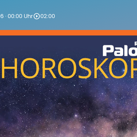
26
· 00:00 Uhr
02:00
play_circle_outline