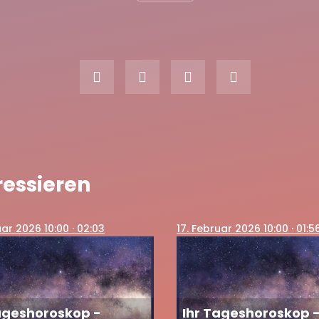
ressieren
uar 2026 10:00
· 02:03
17
. Februar 2026 10:00
· 01:5
ageshoroskop -
Ihr Tageshoroskop 