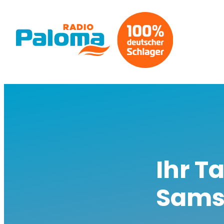
Ihr T
Samst