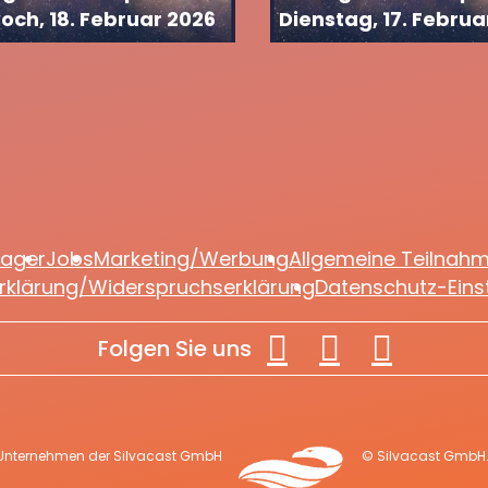
och, 18. Februar 2026
Dienstag, 17. Februa
lager
Jobs
Marketing/Werbung
Allgemeine Teilnah
rklärung/Widerspruchserklärung
Datenschutz-Eins
Folgen Sie uns
 Unternehmen der Silvacast GmbH
© Silvacast GmbH. 