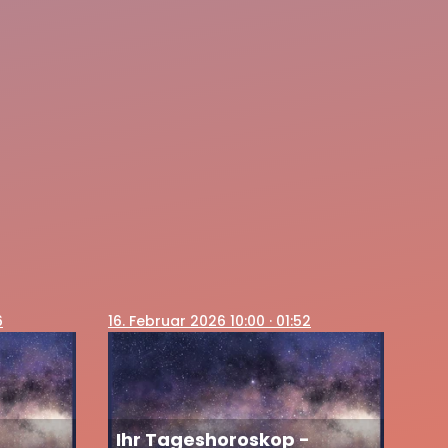
6
16
. Februar 2026 10:00
· 01:52
-
Ihr Tageshoroskop -