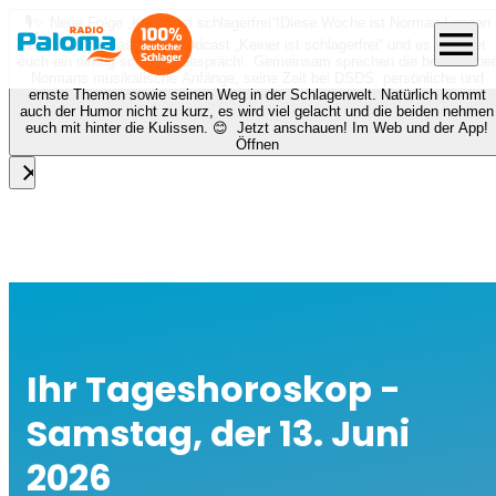
🎙️✨ Neue Folge „Keiner ist schlagerfrei“!
Diese Woche ist Norman Langen
menu
bei Nora zu Gast beim Podcast „Keiner ist schlagerfrei“ und es erwartet
euch ein richtig schönes Gespräch! Gemeinsam sprechen die beiden über
Normans musikalische Anfänge, seine Zeit bei DSDS, persönliche und
ernste Themen sowie seinen Weg in der Schlagerwelt. Natürlich kommt
auch der Humor nicht zu kurz, es wird viel gelacht und die beiden nehmen
euch mit hinter die Kulissen. 😊 Jetzt anschauen! Im Web und der App!
Öffnen
close
Ihr Tageshoroskop -
Samstag, der 13. Juni
2026