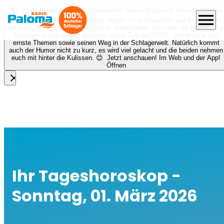
🎙️✨ Neue Folge „Keiner ist schlagerfrei“!
Diese Woche ist Norman Langen
menu
bei Nora zu Gast beim Podcast „Keiner ist schlagerfrei“ und es erwartet
euch ein richtig schönes Gespräch! Gemeinsam sprechen die beiden über
Normans musikalische Anfänge, seine Zeit bei DSDS, persönliche und
ernste Themen sowie seinen Weg in der Schlagerwelt. Natürlich kommt
auch der Humor nicht zu kurz, es wird viel gelacht und die beiden nehmen
euch mit hinter die Kulissen. 😊 Jetzt anschauen! Im Web und der App!
Öffnen
close
Ihr Tageshoroskop -
Sonntag, 01. März 2026