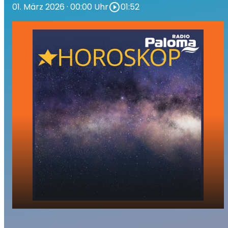
01. März 2026
· 00:00 Uhr
play_circle_outline
01:52
Ihr Tageshoroskop - Sonntag, 01. März